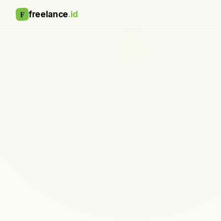
F
freelance
.id