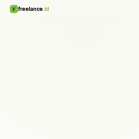
F
freelance
.id