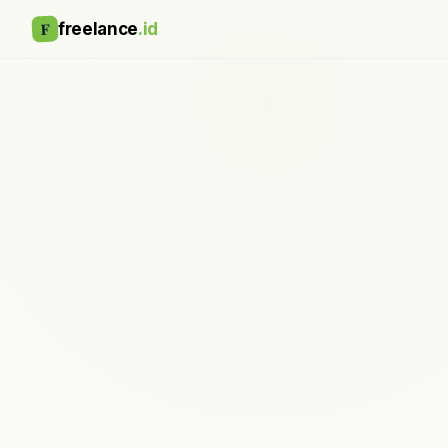
F
freelance
.id