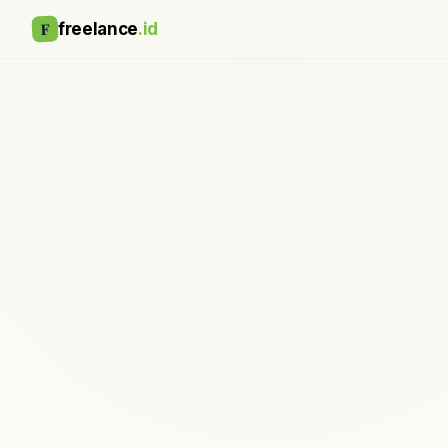
F
freelance
.id