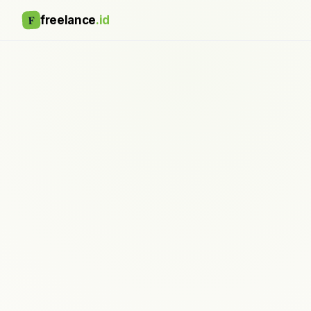
F
freelance
.id