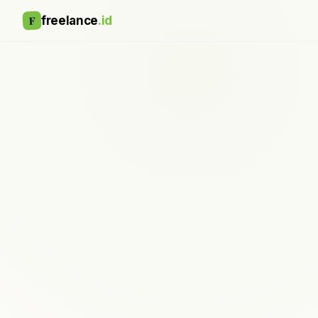
F
freelance
.id