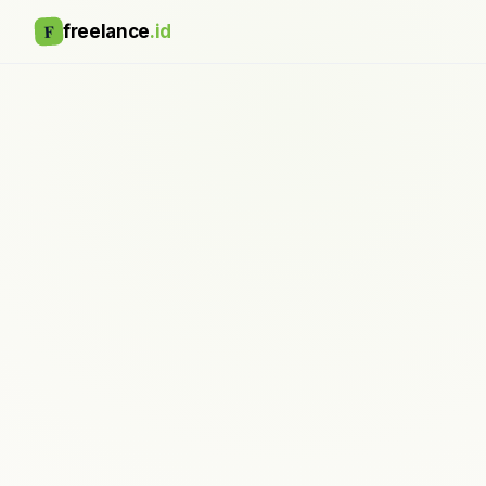
F
freelance
.id