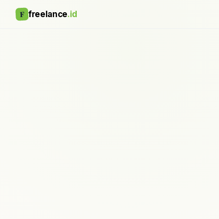
F
freelance
.id