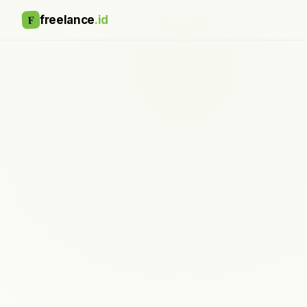
F
freelance
.id