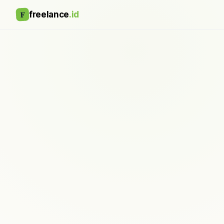
F
freelance
.id