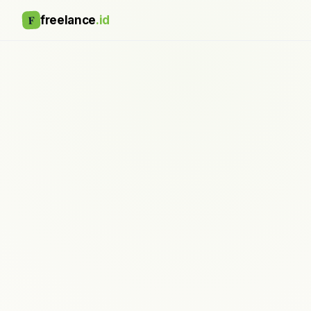
F
freelance
.id