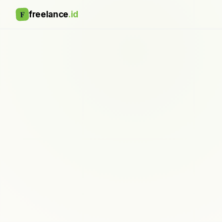
F
freelance
.id