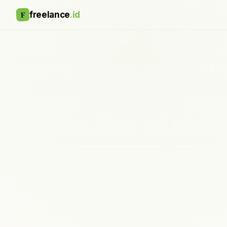
F
freelance
.id