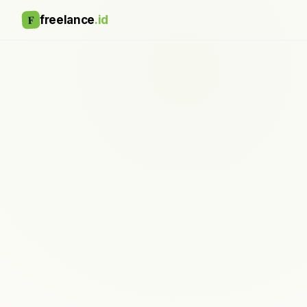
F
freelance
.id