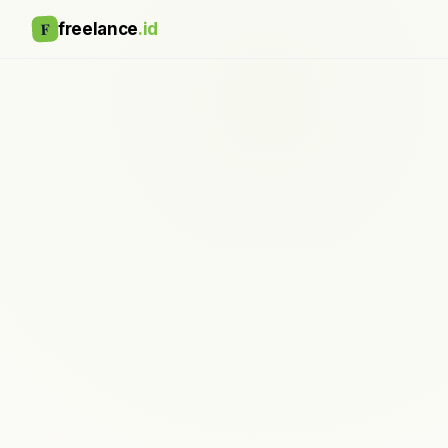
F
freelance
.id