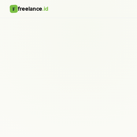
F
freelance
.id