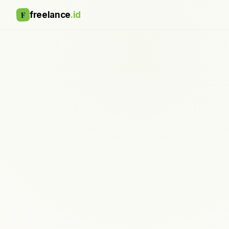
F
freelance
.id