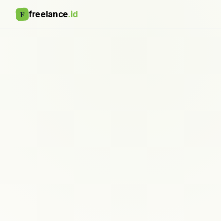
F
freelance
.id