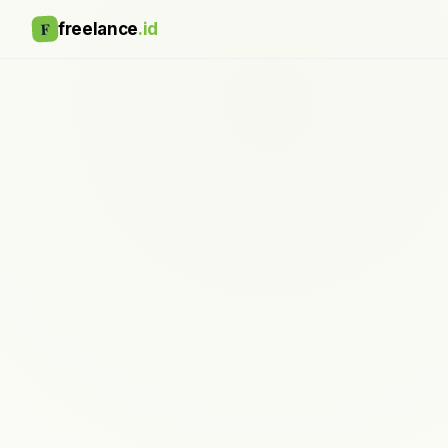
F
freelance
.id