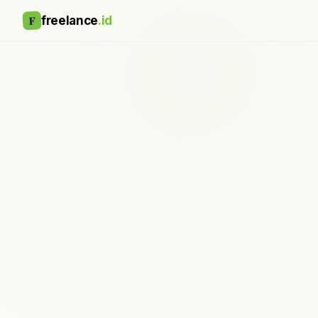
F
freelance
.id