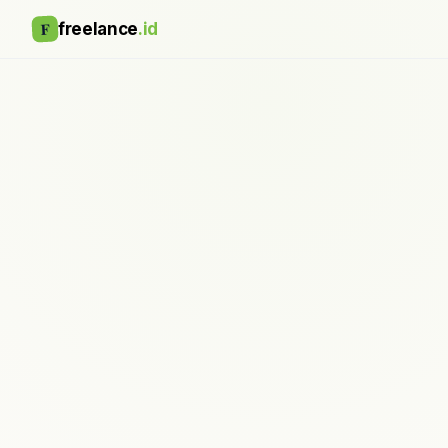
F
freelance
.id