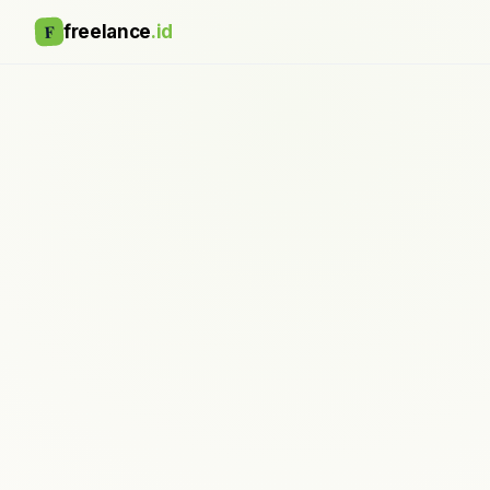
F
freelance
.id