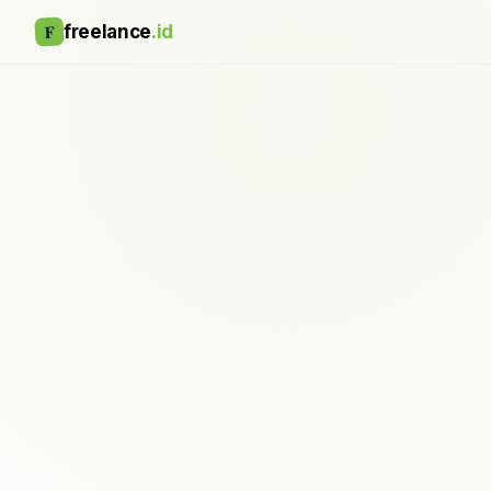
F
freelance
.id