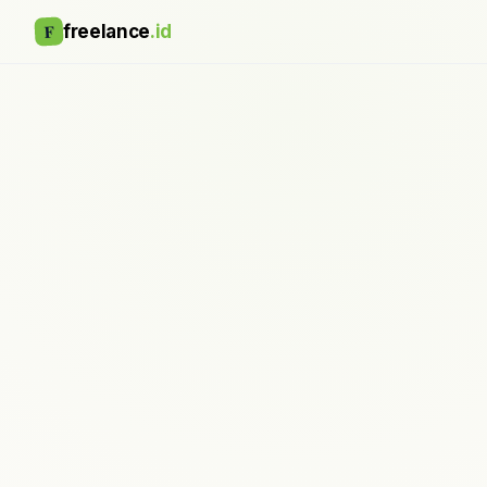
F
freelance
.id