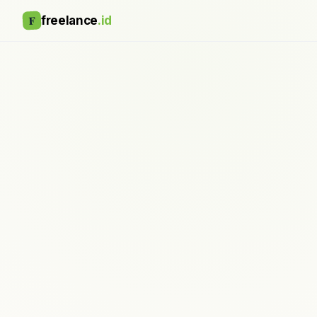
F
freelance
.id