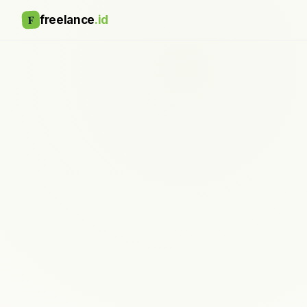
F
freelance
.id