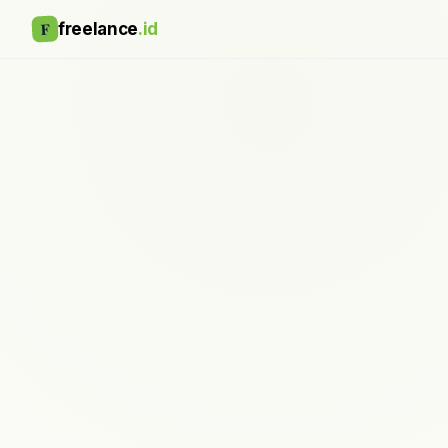
F
freelance
.id