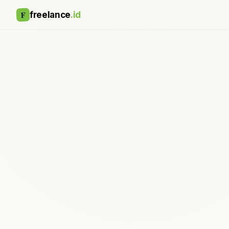
F
freelance
.id