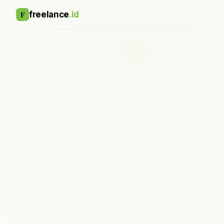
F
freelance
.id