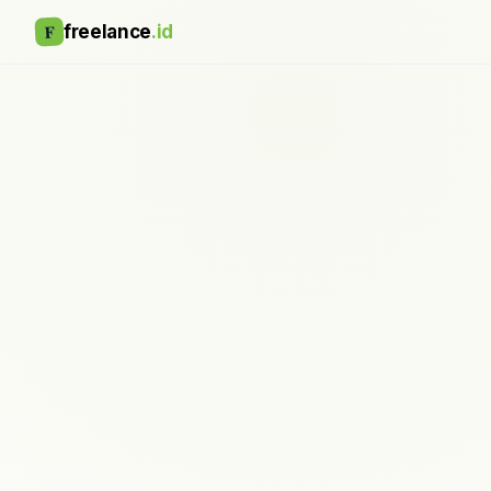
F
freelance
.id