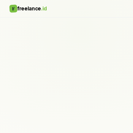
F
freelance
.id