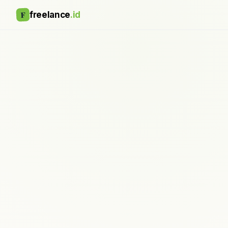
F
freelance
.id