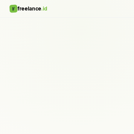
F
freelance
.id