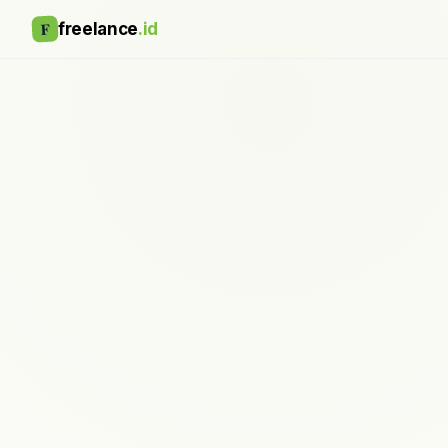
F
freelance
.id