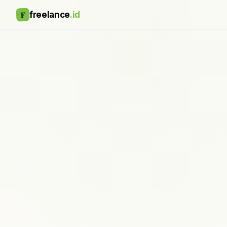
F
freelance
.id