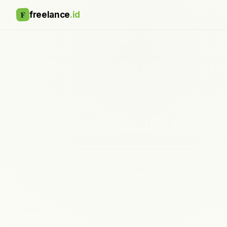
F
freelance
.id