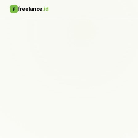
F
freelance
.id