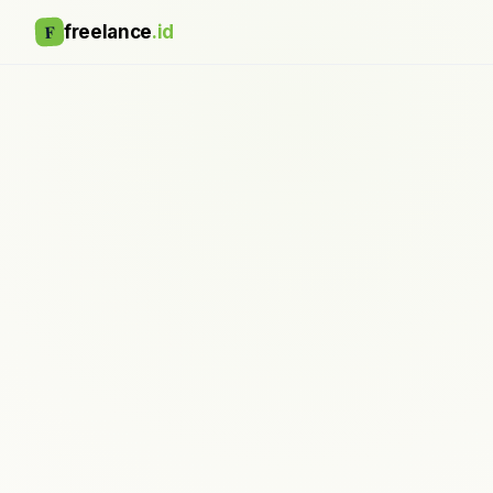
F
freelance
.id