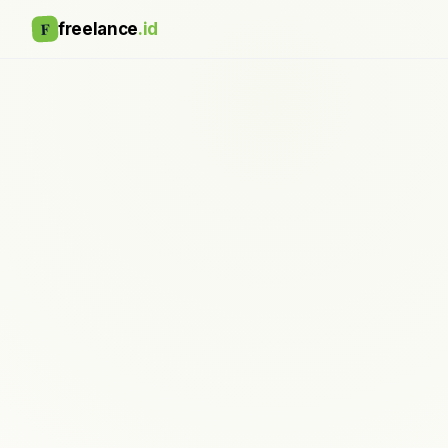
F
freelance
.id