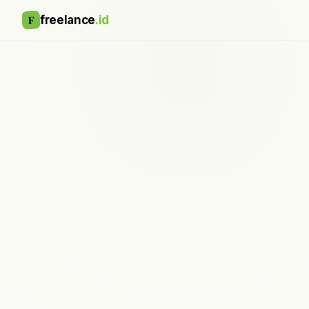
F
freelance
.id