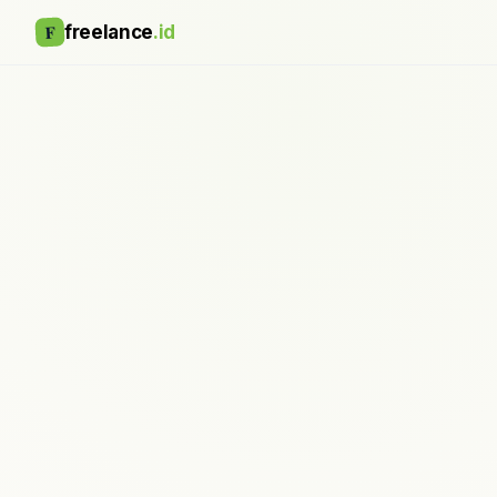
F
freelance
.id