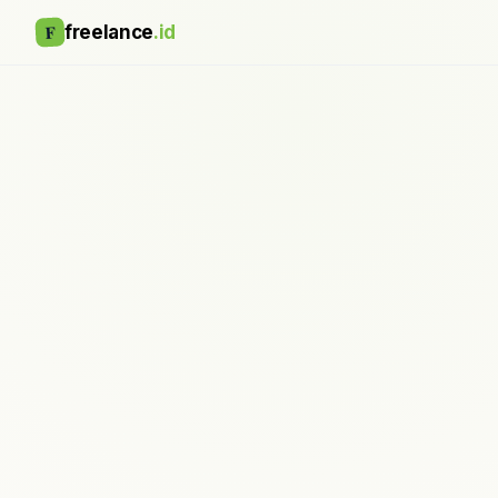
F
freelance
.id