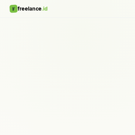
F
freelance
.id