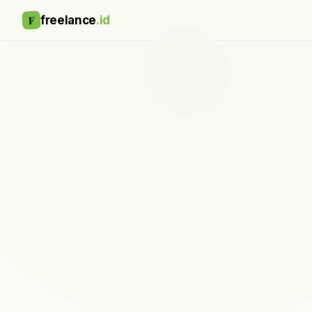
F
freelance
.id