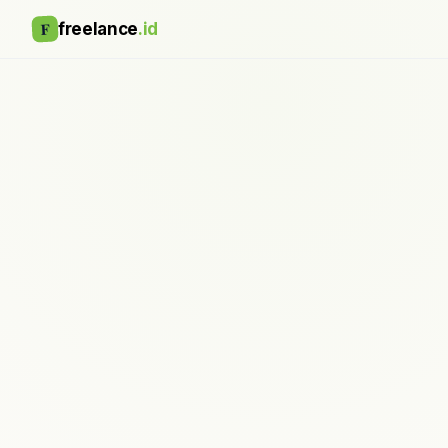
F
freelance
.id