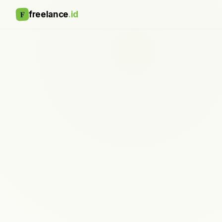
F
freelance
.id