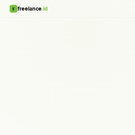
F
freelance
.id