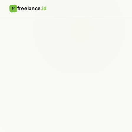
F
freelance
.id