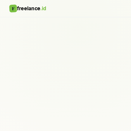
F
freelance
.id