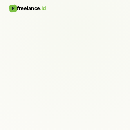
F
freelance
.id